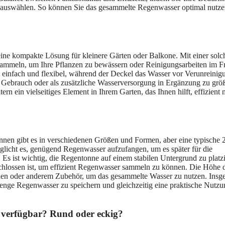
 auswählen. So können Sie das gesammelte Regenwasser optimal nutz
ine kompakte Lösung für kleinere Gärten oder Balkone. Mit einer solc
sammeln, um Ihre Pflanzen zu bewässern oder Reinigungsarbeiten im F
einfach und flexibel, während der Deckel das Wasser vor Verunreinig
en Gebrauch oder als zusätzliche Wasserversorgung in Ergänzung zu grö
rn ein vielseitiges Element in Ihrem Garten, das Ihnen hilft, effizient 
nen gibt es in verschiedenen Größen und Formen, aber eine typische 
glicht es, genügend Regenwasser aufzufangen, um es später für die
s ist wichtig, die Regentonne auf einem stabilen Untergrund zu platz
eschlossen ist, um effizient Regenwasser sammeln zu können. Die Höhe 
ähnen oder anderem Zubehör, um das gesammelte Wasser zu nutzen. Insg
Menge Regenwasser zu speichern und gleichzeitig eine praktische Nutz
 verfügbar? Rund oder eckig?