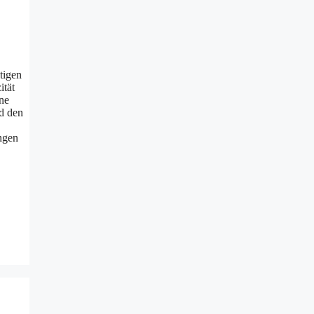
tigen
ität
nne
nd den
ngen