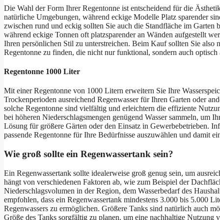
Die Wahl der Form Ihrer Regentonne ist entscheidend für die Ästhetik
natürliche Umgebungen, während eckige Modelle Platz sparender sind
zwischen rund und eckig sollten Sie auch die Standfläche im Garten
während eckige Tonnen oft platzsparender an Wänden aufgestellt wer
Ihren persönlichen Stil zu unterstreichen. Beim Kauf sollten Sie also
Regentonne zu finden, die nicht nur funktional, sondern auch optisch 
Regentonne 1000 Liter
Mit einer Regentonne von 1000 Litern erweitern Sie Ihre Wasserspeich
Trockenperioden ausreichend Regenwasser für Ihren Garten oder and
solche Regentonne sind vielfältig und erleichtern die effiziente Nu
bei höheren Niederschlagsmengen genügend Wasser sammeln, um Ihren
Lösung für größere Gärten oder den Einsatz in Gewerbebetrieben. In
passende Regentonne für Ihre Bedürfnisse auszuwählen und damit ein
Wie groß sollte ein Regenwassertank sein?
Ein Regenwassertank sollte idealerweise groß genug sein, um ausrei
hängt von verschiedenen Faktoren ab, wie zum Beispiel der Dachflä
Niederschlagsvolumen in der Region, dem Wasserbedarf des Haushalts
empfohlen, dass ein Regenwassertank mindestens 3.000 bis 5.000 Lit
Regenwassers zu ermöglichen. Größere Tanks sind natürlich auch mögli
Größe des Tanks sorgfältig zu planen, um eine nachhaltige Nutzung 