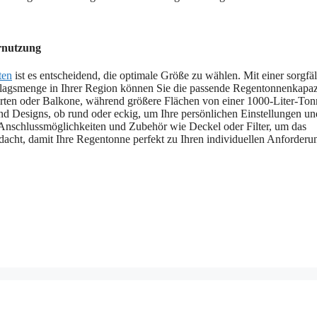
ernutzung
ten
ist es entscheidend, die optimale Größe zu wählen. Mit einer sorgfäl
hlagsmenge in Ihrer Region können Sie die passende Regentonnenkapaz
 Gärten oder Balkone, während größere Flächen von einer 1000-Liter-To
nd Designs, ob rund oder eckig, um Ihre persönlichen Einstellungen u
Anschlussmöglichkeiten und Zubehör wie Deckel oder Filter, um das
acht, damit Ihre Regentonne perfekt zu Ihren individuellen Anforderu