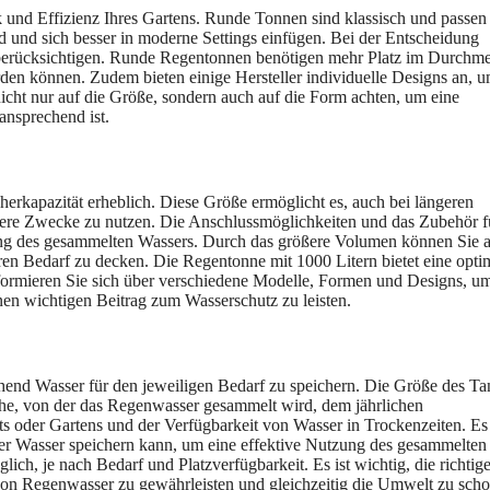
 und Effizienz Ihres Gartens. Runde Tonnen sind klassisch und passen 
 und sich besser in moderne Settings einfügen. Bei der Entscheidung
 berücksichtigen. Runde Regentonnen benötigen mehr Platz im Durchme
den können. Zudem bieten einige Hersteller individuelle Designs an, 
 nicht nur auf die Größe, sondern auch auf die Form achten, um eine
ansprechend ist.
erkapazität erheblich. Diese Größe ermöglicht es, auch bei längeren
ere Zwecke zu nutzen. Die Anschlussmöglichkeiten und das Zubehör f
tzung des gesammelten Wassers. Durch das größere Volumen können Sie 
 Bedarf zu decken. Die Regentonne mit 1000 Litern bietet eine opti
formieren Sie sich über verschiedene Modelle, Formen und Designs, um
en wichtigen Beitrag zum Wasserschutz zu leisten.
chend Wasser für den jeweiligen Bedarf zu speichern. Die Größe des Ta
che, von der das Regenwasser gesammelt wird, dem jährlichen
 oder Gartens und der Verfügbarkeit von Wasser in Trockenzeiten. Es
er Wasser speichern kann, um eine effektive Nutzung des gesammelten
ch, je nach Bedarf und Platzverfügbarkeit. Es ist wichtig, die richtig
von Regenwasser zu gewährleisten und gleichzeitig die Umwelt zu sch