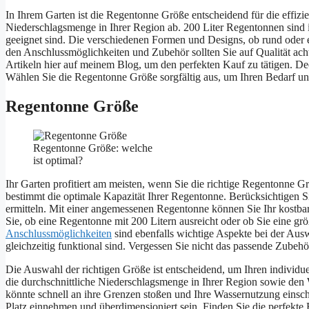
In Ihrem Garten ist die Regentonne Größe entscheidend für die effizi
Niederschlagsmenge in Ihrer Region ab. 200 Liter Regentonnen sind i
geeignet sind. Die verschiedenen Formen und Designs, ob rund oder 
den Anschlussmöglichkeiten und Zubehör sollten Sie auf Qualität ach
Artikeln hier auf meinem Blog, um den perfekten Kauf zu tätigen. Dec
Wählen Sie die Regentonne Größe sorgfältig aus, um Ihren Bedarf u
Regentonne Größe
Regentonne Größe: welche
ist optimal?
Ihr Garten profitiert am meisten, wenn Sie die richtige Regentonne
bestimmt die optimale Kapazität Ihrer Regentonne. Berücksichtigen S
ermitteln. Mit einer angemessenen Regentonne können Sie Ihr kostba
Sie, ob eine Regentonne mit 200 Litern ausreicht oder ob Sie eine g
Anschlussmöglichkeiten
sind ebenfalls wichtige Aspekte bei der Aus
gleichzeitig funktional sind. Vergessen Sie nicht das passende Zubeh
Die Auswahl der richtigen Größe ist entscheidend, um Ihren individu
die durchschnittliche Niederschlagsmenge in Ihrer Region sowie den
könnte schnell an ihre Grenzen stoßen und Ihre Wassernutzung einsc
Platz einnehmen und überdimensioniert sein. Finden Sie die perfekte 