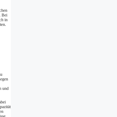
ächen
. Bei
ch in
ten.
zu
legen
n und
abei
pazität
en
isse