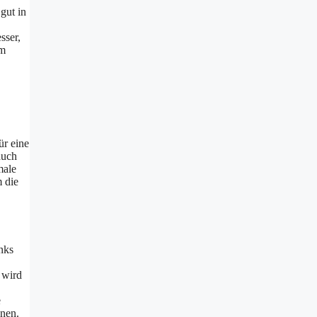
gut in
sser,
um
ür eine
auch
male
 die
nks
 wird
e
onen.