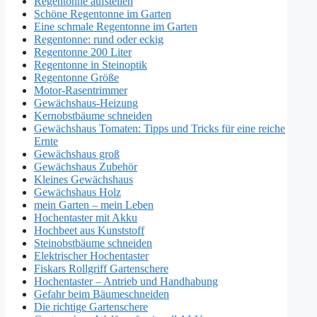
Regentonne aufstellen
Schöne Regentonne im Garten
Eine schmale Regentonne im Garten
Regentonne: rund oder eckig
Regentonne 200 Liter
Regentonne in Steinoptik
Regentonne Größe
Motor-Rasentrimmer
Gewächshaus-Heizung
Kernobstbäume schneiden
Gewächshaus Tomaten: Tipps und Tricks für eine reiche
Ernte
Gewächshaus groß
Gewächshaus Zubehör
Kleines Gewächshaus
Gewächshaus Holz
mein Garten – mein Leben
Hochentaster mit Akku
Hochbeet aus Kunststoff
Steinobstbäume schneiden
Elektrischer Hochentaster
Fiskars Rollgriff Gartenschere
Hochentaster – Antrieb und Handhabung
Gefahr beim Bäumeschneiden
Die richtige Gartenschere