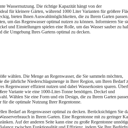
ente Wassernutzung. Die richtige Kapazität hängt von der
deal für kleinere Gärten, während 1000 Liter Varianten für größere Fl
eckig, bieten Ihnen Auswahlmöglichkeiten, die zu Ihrem Garten passen
ten, um das Regenwasser optimal nutzen zu können. Informieren Sie si
kel und Einstellungen spielen eine Rolle, um das Wasser sauber zu hal
nd die Umgebung Ihres Gartens optimal zu decken.
 Größe wählen. Die Menge an Regenwasser, die Sie sammeln möchten,
ie die jährliche Niederschlagsmenge in Ihrer Region, um Ihren Bedarf 
res Regenwasser effizient nutzen und dabei Wasserkosten sparen. Über
rößere Variante wie eine 1000-Liter-Tonne benötigen. Deckel und
wahl. Wählen Sie eine Form und ein Design, die zu Ihrem Garten passe
ör für die optimale Nutzung Ihrer Regentonne.
ellen Bedarf an Regenwasser optimal zu decken. Berücksichtigen Sie d
 Wasserverbrauch in Ihrem Garten. Eine Regentonne mit zu geringer Ka
hränken. Auf der anderen Seite kann eine zu große Regentonne unnötig
Balance zwischen Funktionalität und Effizienz, indem Sie Ihre Bedürfn