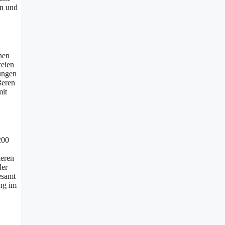
en und
hen
reien
ungen
ßeren
mit
200
ieren
der
esamt
ung im